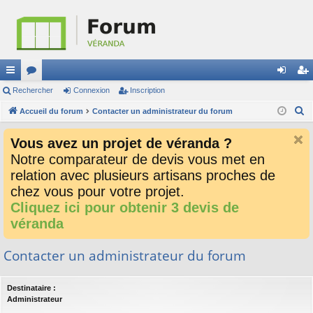
ac
Rechercher
or
Connexion
Inscription
on
ns
R
co
Accueil du forum
u
Contacter un administrateur du forum
ne
cri
e
ur
m
xi
pti
Vous avez un projet de véranda ?
c
ci
s
on
on
Notre comparateur de devis vous met en
h
relation avec plusieurs artisans proches de
e
s
r
chez vous pour votre projet.
c
Cliquez ici pour obtenir 3 devis de
h
véranda
e
r
Contacter un administrateur du forum
Destinataire :
Administrateur