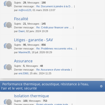
Sujets
:
29
,
Messages
:
190
Dernier message :
Re: Document à joindre à la D…
par
m@rco123
, 01 mars 2026 13:07
Fiscalité
Sujets
:
21
,
Messages
:
145
Dernier message :
Re: Crédit pour financer une …
par
Daeri
, 02 janv. 2024 19:28
Litiges - garantie - SAV
Sujets
:
95
,
Messages
:
856
Dernier message :
Re: Problèmes reccurents véra…
par
Maxime35
, 18 juil. 2026 00:29
Assurance
Sujets
:
5
,
Messages
:
48
Dernier message :
Re: Assurance d'une véranda
par
eric3360
, 25 déc. 2024 11:25
Performance thermique, acoustique, résistance à l'eau,
l'air et le vent, sécurité
Isolation thermique
Sujets
:
100
,
Messages
:
753
Dernier message :
Projet véranda, crainte isola…