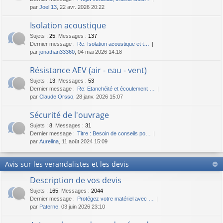
par
Joel 13
, 22 avr. 2026 20:22
Isolation acoustique
Sujets
:
25
,
Messages
:
137
Dernier message :
Re: Isolation acoustique et t…
par
jonathan33360
, 04 mai 2026 14:18
Résistance AEV (air - eau - vent)
Sujets
:
13
,
Messages
:
53
Dernier message :
Re: Etanchéité et écoulement …
par
Claude Orsso
, 28 janv. 2026 15:07
Sécurité de l'ouvrage
Sujets
:
8
,
Messages
:
31
Dernier message :
Titre : Besoin de conseils po…
par
Aurelina
, 11 août 2024 15:09
Avis sur les verandalistes et les devis
Description de vos devis
Sujets
:
165
,
Messages
:
2044
Dernier message :
Protégez votre matériel avec …
par
Paterne
, 03 juin 2026 23:10