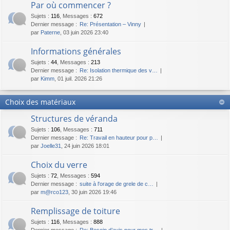
Par où commencer ?
Sujets
:
116
,
Messages
:
672
Dernier message :
Re: Présentation – Vinny
par
Paterne
, 03 juin 2026 23:40
Informations générales
Sujets
:
44
,
Messages
:
213
Dernier message :
Re: Isolation thermique des v…
par
Kimm
, 01 juil. 2026 21:26
Choix des matériaux
Structures de véranda
Sujets
:
106
,
Messages
:
711
Dernier message :
Re: Travail en hauteur pour p…
par
Joelle31
, 24 juin 2026 18:01
Choix du verre
Sujets
:
72
,
Messages
:
594
Dernier message :
suite à l'orage de grele de c…
par
m@rco123
, 30 juin 2026 19:46
Remplissage de toiture
Sujets
:
116
,
Messages
:
888
Dernier message :
Re: Besoin d’avis pour mes tr…