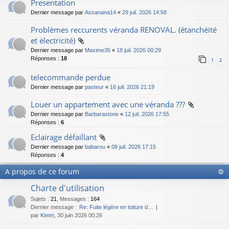
Presentation
Dernier message par
Assanana14
«
29 juil. 2026 14:58
Problèmes reccurents véranda RENOVAL. (étanchéité
et électricité)
Dernier message par
Maxime35
«
18 juil. 2026 00:29
Réponses :
18
1
2
telecommande perdue
Dernier message par
pasteur
«
16 juil. 2026 21:19
Louer un appartement avec une véranda ???
Dernier message par
Barbarastone
«
12 juil. 2026 17:55
Réponses :
6
Eclairage défaillant
Dernier message par
babarou
«
09 juil. 2026 17:15
Réponses :
4
A propos de ce forum
Charte d'utilisation
Sujets
:
21
,
Messages
:
164
Dernier message :
Re: Fuite légère en toiture d…
par
Kimm
, 30 juin 2026 00:26