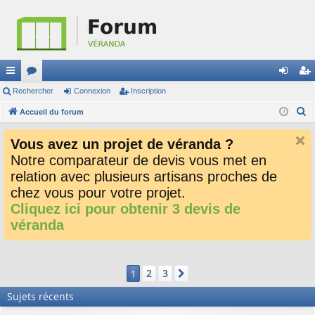
ac
Rechercher
or
Connexion
Inscription
on
ns
R
co
Accueil du forum
u
ne
cri
e
ur
m
xi
pti
Vous avez un projet de véranda ?
c
ci
s
on
on
Notre comparateur de devis vous met en
h
relation avec plusieurs artisans proches de
e
s
r
chez vous pour votre projet.
c
Cliquez ici pour obtenir 3 devis de
h
véranda
e
r
2
3
1
Suivant
Sujets récents