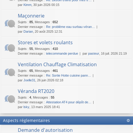
par
Kimm
, 30 juin 2026 00:15
Maçonnerie
Sujets
:
85
,
Messages
:
652
Dernier message :
Re: problème eau surbau véran…
par
Darian
, 20 août 2025 12:31
Stores et volets roulants
Sujets
:
55
,
Messages
:
410
Dernier message :
telecommande perdue
par
pasteur
, 16 juil. 2026 21:19
Ventilation Chauffage Climatisation
Sujets
:
65
,
Messages
:
461
Dernier message :
Re: Sortie Hotte cuisine pann…
par
Joelle31
, 26 juin 2026 02:18
Véranda RT2020
Sujets
:
4
,
Messages
:
55
Dernier message :
Attestation AT4 pour dépôt de…
par
lsky
, 13 mars 2025 18:41
Aspects réglementaires
Demande d'autorisation