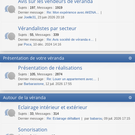
Avis sur les vendeurs de véranda
Sujets
:
197
,
Messages
:
1919
Dernier message :
Re: Mon expérience avec AKENA…
par
Joelle31
, 23 juin 2026 20:18
Vérandalistes par secteur
Sujets
:
55
,
Messages
:
339
Dernier message :
Re: Avis société de véranda e…
par
Poca
, 10 déc. 2024 14:16
Présentation de votre véranda
Présentation de réalisations
Sujets
:
105
,
Messages
:
2874
Dernier message :
Re: Louer un appartement avec…
par
Barbarastone
, 12 juil. 2026 17:55
Autour de la véranda
Eclairage intérieur et extérieur
Sujets
:
33
,
Messages
:
314
Dernier message :
Re: Eclairage défaillant
par
babarou
, 09 juil. 2026 17:15
Sonorisation