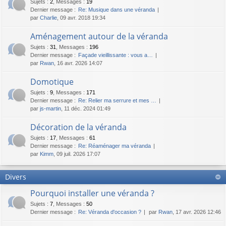
Sujets
:
2
,
Messages
:
19
Dernier message :
Re: Musique dans une véranda
par
Charlie
, 09 avr. 2018 19:34
Aménagement autour de la véranda
Sujets
:
31
,
Messages
:
196
Dernier message :
Façade vieillissante : vous a…
par
Rwan
, 16 avr. 2026 14:07
Domotique
Sujets
:
9
,
Messages
:
171
Dernier message :
Re: Relier ma serrure et mes …
par
js-martin
, 11 déc. 2024 01:49
Décoration de la véranda
Sujets
:
17
,
Messages
:
61
Dernier message :
Re: Réaménager ma véranda
par
Kimm
, 09 juil. 2026 17:07
Divers
Pourquoi installer une véranda ?
Sujets
:
7
,
Messages
:
50
Dernier message :
Re: Véranda d'occasion ?
par
Rwan
, 17 avr. 2026 12:46