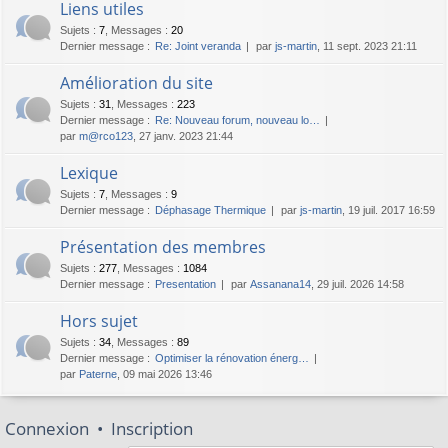
Liens utiles
Sujets
:
7
,
Messages
:
20
Dernier message :
Re: Joint veranda
par
js-martin
, 11 sept. 2023 21:11
Amélioration du site
Sujets
:
31
,
Messages
:
223
Dernier message :
Re: Nouveau forum, nouveau lo…
par
m@rco123
, 27 janv. 2023 21:44
Lexique
Sujets
:
7
,
Messages
:
9
Dernier message :
Déphasage Thermique
par
js-martin
, 19 juil. 2017 16:59
Présentation des membres
Sujets
:
277
,
Messages
:
1084
Dernier message :
Presentation
par
Assanana14
, 29 juil. 2026 14:58
Hors sujet
Sujets
:
34
,
Messages
:
89
Dernier message :
Optimiser la rénovation énerg…
par
Paterne
, 09 mai 2026 13:46
Connexion
•
Inscription