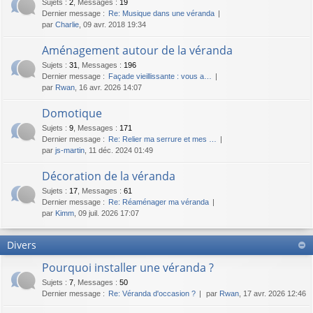
Sujets
:
2
,
Messages
:
19
Dernier message :
Re: Musique dans une véranda
par
Charlie
, 09 avr. 2018 19:34
Aménagement autour de la véranda
Sujets
:
31
,
Messages
:
196
Dernier message :
Façade vieillissante : vous a…
par
Rwan
, 16 avr. 2026 14:07
Domotique
Sujets
:
9
,
Messages
:
171
Dernier message :
Re: Relier ma serrure et mes …
par
js-martin
, 11 déc. 2024 01:49
Décoration de la véranda
Sujets
:
17
,
Messages
:
61
Dernier message :
Re: Réaménager ma véranda
par
Kimm
, 09 juil. 2026 17:07
Divers
Pourquoi installer une véranda ?
Sujets
:
7
,
Messages
:
50
Dernier message :
Re: Véranda d'occasion ?
par
Rwan
, 17 avr. 2026 12:46