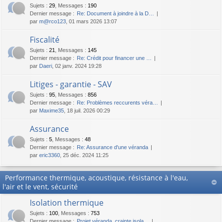
Sujets
:
29
,
Messages
:
190
Dernier message :
Re: Document à joindre à la D…
par
m@rco123
, 01 mars 2026 13:07
Fiscalité
Sujets
:
21
,
Messages
:
145
Dernier message :
Re: Crédit pour financer une …
par
Daeri
, 02 janv. 2024 19:28
Litiges - garantie - SAV
Sujets
:
95
,
Messages
:
856
Dernier message :
Re: Problèmes reccurents véra…
par
Maxime35
, 18 juil. 2026 00:29
Assurance
Sujets
:
5
,
Messages
:
48
Dernier message :
Re: Assurance d'une véranda
par
eric3360
, 25 déc. 2024 11:25
Performance thermique, acoustique, résistance à l'eau,
l'air et le vent, sécurité
Isolation thermique
Sujets
:
100
,
Messages
:
753
Dernier message :
Projet véranda, crainte isola…