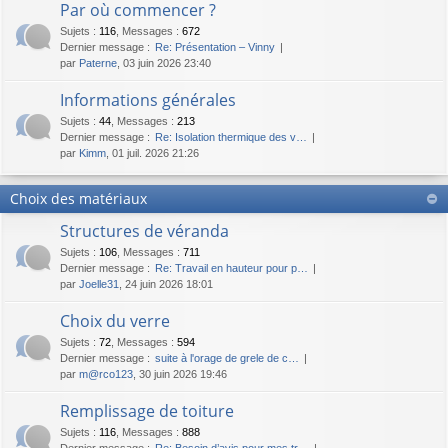
Par où commencer ?
Sujets
:
116
,
Messages
:
672
Dernier message :
Re: Présentation – Vinny
par
Paterne
, 03 juin 2026 23:40
Informations générales
Sujets
:
44
,
Messages
:
213
Dernier message :
Re: Isolation thermique des v…
par
Kimm
, 01 juil. 2026 21:26
Choix des matériaux
Structures de véranda
Sujets
:
106
,
Messages
:
711
Dernier message :
Re: Travail en hauteur pour p…
par
Joelle31
, 24 juin 2026 18:01
Choix du verre
Sujets
:
72
,
Messages
:
594
Dernier message :
suite à l'orage de grele de c…
par
m@rco123
, 30 juin 2026 19:46
Remplissage de toiture
Sujets
:
116
,
Messages
:
888
Dernier message :
Re: Besoin d’avis pour mes tr…