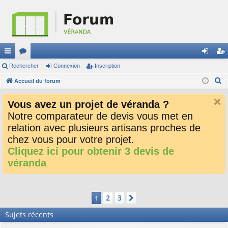
ac
Rechercher
or
Connexion
Inscription
on
ns
R
co
Accueil du forum
u
ne
cri
e
ur
m
xi
pti
Vous avez un projet de véranda ?
c
ci
s
on
on
Notre comparateur de devis vous met en
h
relation avec plusieurs artisans proches de
e
s
r
chez vous pour votre projet.
c
Cliquez ici pour obtenir 3 devis de
h
véranda
e
r
2
3
1
Suivant
Sujets récents