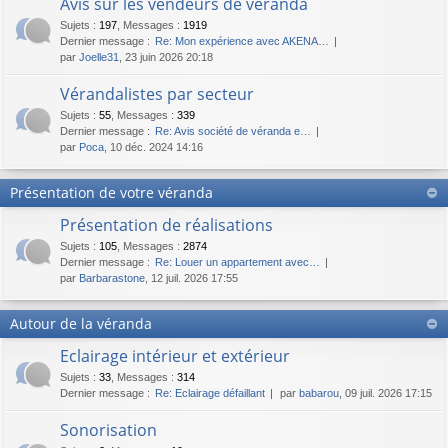
Avis sur les vendeurs de véranda
Sujets
:
197
,
Messages
:
1919
Dernier message :
Re: Mon expérience avec AKENA…
par
Joelle31
, 23 juin 2026 20:18
Vérandalistes par secteur
Sujets
:
55
,
Messages
:
339
Dernier message :
Re: Avis société de véranda e…
par
Poca
, 10 déc. 2024 14:16
Présentation de votre véranda
Présentation de réalisations
Sujets
:
105
,
Messages
:
2874
Dernier message :
Re: Louer un appartement avec…
par
Barbarastone
, 12 juil. 2026 17:55
Autour de la véranda
Eclairage intérieur et extérieur
Sujets
:
33
,
Messages
:
314
Dernier message :
Re: Eclairage défaillant
par
babarou
, 09 juil. 2026 17:15
Sonorisation