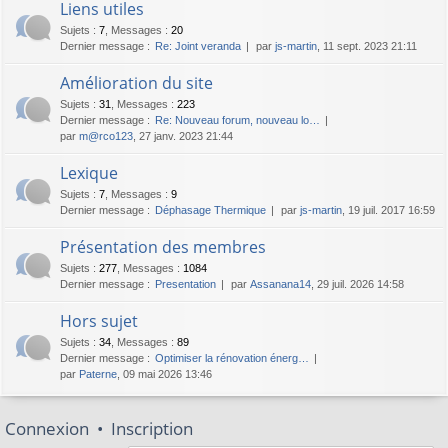
Liens utiles
Sujets
:
7
,
Messages
:
20
Dernier message :
Re: Joint veranda
par
js-martin
, 11 sept. 2023 21:11
Amélioration du site
Sujets
:
31
,
Messages
:
223
Dernier message :
Re: Nouveau forum, nouveau lo…
par
m@rco123
, 27 janv. 2023 21:44
Lexique
Sujets
:
7
,
Messages
:
9
Dernier message :
Déphasage Thermique
par
js-martin
, 19 juil. 2017 16:59
Présentation des membres
Sujets
:
277
,
Messages
:
1084
Dernier message :
Presentation
par
Assanana14
, 29 juil. 2026 14:58
Hors sujet
Sujets
:
34
,
Messages
:
89
Dernier message :
Optimiser la rénovation énerg…
par
Paterne
, 09 mai 2026 13:46
Connexion
•
Inscription