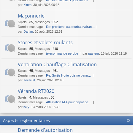
par
Kimm
, 30 juin 2026 00:15
Maçonnerie
Sujets
:
85
,
Messages
:
652
Dernier message :
Re: problème eau surbau véran…
par
Darian
, 20 août 2025 12:31
Stores et volets roulants
Sujets
:
55
,
Messages
:
410
Dernier message :
telecommande perdue
par
pasteur
, 16 juil. 2026 21:19
Ventilation Chauffage Climatisation
Sujets
:
65
,
Messages
:
461
Dernier message :
Re: Sortie Hotte cuisine pann…
par
Joelle31
, 26 juin 2026 02:18
Véranda RT2020
Sujets
:
4
,
Messages
:
55
Dernier message :
Attestation AT4 pour dépôt de…
par
lsky
, 13 mars 2025 18:41
Aspects réglementaires
Demande d'autorisation