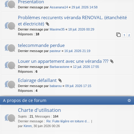
Presentation
Dernier message par
Assanana14
«
29 juil. 2026 14:58
Problèmes reccurents véranda RENOVAL. (étanchéité
et électricité)
Dernier message par
Maxime35
«
18 juil. 2026 00:29
Réponses :
18
1
2
telecommande perdue
Dernier message par
pasteur
«
16 juil. 2026 21:19
Louer un appartement avec une véranda ???
Dernier message par
Barbarastone
«
12 juil. 2026 17:55
Réponses :
6
Eclairage défaillant
Dernier message par
babarou
«
09 juil. 2026 17:15
Réponses :
4
A propos de ce forum
Charte d'utilisation
Sujets
:
21
,
Messages
:
164
Dernier message :
Re: Fuite légère en toiture d…
par
Kimm
, 30 juin 2026 00:26