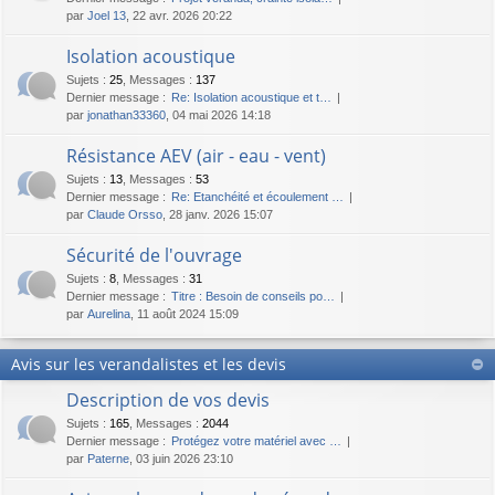
par
Joel 13
, 22 avr. 2026 20:22
Isolation acoustique
Sujets
:
25
,
Messages
:
137
Dernier message :
Re: Isolation acoustique et t…
par
jonathan33360
, 04 mai 2026 14:18
Résistance AEV (air - eau - vent)
Sujets
:
13
,
Messages
:
53
Dernier message :
Re: Etanchéité et écoulement …
par
Claude Orsso
, 28 janv. 2026 15:07
Sécurité de l'ouvrage
Sujets
:
8
,
Messages
:
31
Dernier message :
Titre : Besoin de conseils po…
par
Aurelina
, 11 août 2024 15:09
Avis sur les verandalistes et les devis
Description de vos devis
Sujets
:
165
,
Messages
:
2044
Dernier message :
Protégez votre matériel avec …
par
Paterne
, 03 juin 2026 23:10