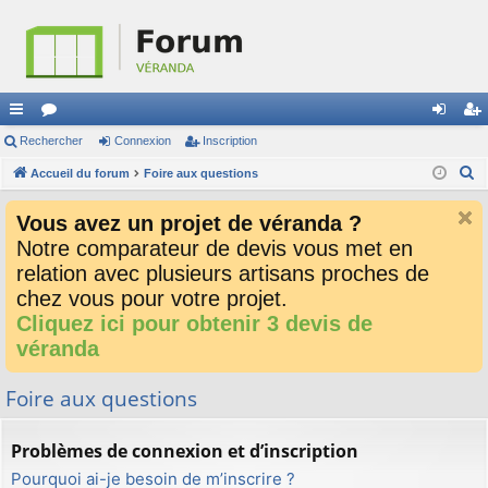
ac
Rechercher
or
Connexion
Inscription
on
ns
R
co
Accueil du forum
u
Foire aux questions
ne
cri
e
ur
m
xi
pti
Vous avez un projet de véranda ?
c
ci
s
on
on
Notre comparateur de devis vous met en
h
relation avec plusieurs artisans proches de
e
s
r
chez vous pour votre projet.
c
Cliquez ici pour obtenir 3 devis de
h
véranda
e
r
Foire aux questions
Problèmes de connexion et d’inscription
Pourquoi ai-je besoin de m’inscrire ?