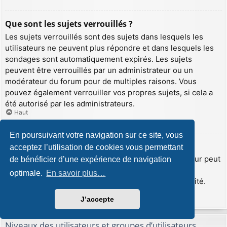
Que sont les sujets verrouillés ?
Les sujets verrouillés sont des sujets dans lesquels les
utilisateurs ne peuvent plus répondre et dans lesquels les
sondages sont automatiquement expirés. Les sujets
peuvent être verrouillés par un administrateur ou un
modérateur du forum pour de multiples raisons. Vous
pouvez également verrouiller vos propres sujets, si cela a
été autorisé par les administrateurs.
Haut
En poursuivant votre navigation sur ce site, vous
Que sont les icônes de sujet ?
acceptez l’utilisation de cookies vous permettant
Les icônes de sujet sont de petites images que l’auteur peut
de bénéficier d’une expérience de navigation
insérer afin d’illustrer le contenu de son sujet. Les
optimale.
En savoir plus…
administrateurs peuvent désactiver cette fonctionnalité.
Haut
J’accepte
Niveaux des utilisateurs et groupes d’utilisateurs