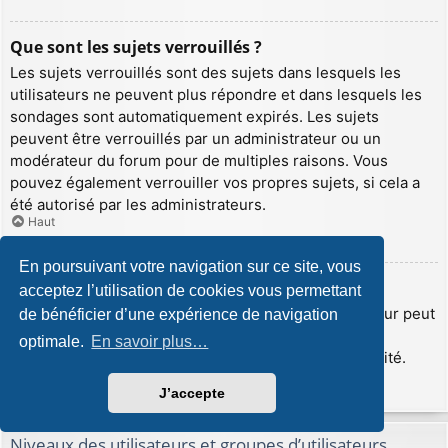
Que sont les sujets verrouillés ?
Les sujets verrouillés sont des sujets dans lesquels les
utilisateurs ne peuvent plus répondre et dans lesquels les
sondages sont automatiquement expirés. Les sujets
peuvent être verrouillés par un administrateur ou un
modérateur du forum pour de multiples raisons. Vous
pouvez également verrouiller vos propres sujets, si cela a
été autorisé par les administrateurs.
Haut
En poursuivant votre navigation sur ce site, vous
Que sont les icônes de sujet ?
acceptez l’utilisation de cookies vous permettant
Les icônes de sujet sont de petites images que l’auteur peut
de bénéficier d’une expérience de navigation
insérer afin d’illustrer le contenu de son sujet. Les
optimale.
En savoir plus…
administrateurs peuvent désactiver cette fonctionnalité.
Haut
J’accepte
Niveaux des utilisateurs et groupes d’utilisateurs