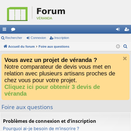
ac
Rechercher
or
Connexion
Inscription
on
ns
R
co
Accueil du forum
u
Foire aux questions
ne
cri
e
ur
m
xi
pti
Vous avez un projet de véranda ?
c
ci
s
on
on
Notre comparateur de devis vous met en
h
relation avec plusieurs artisans proches de
e
s
r
chez vous pour votre projet.
c
Cliquez ici pour obtenir 3 devis de
h
véranda
e
r
Foire aux questions
Problèmes de connexion et d’inscription
Pourquoi ai-je besoin de m’inscrire ?